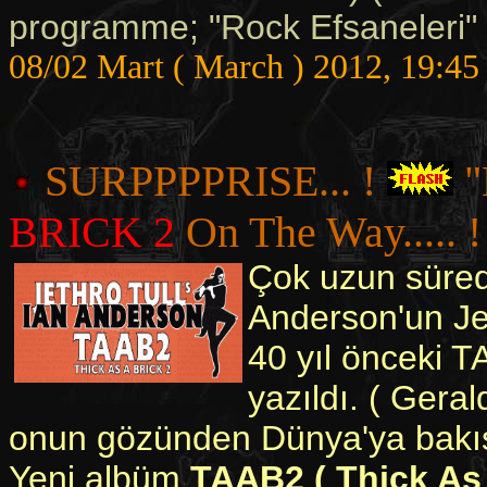
programme; "Rock Efsaneleri" a
08/02 Mart ( March ) 2012, 19:45
SURPPPPRISE... !
"
BRICK 2
On The Way..... !
Çok uzun süredi
Anderson'un Jet
40 yıl önceki T
yazıldı. ( Gera
onun gözünden Dünya'ya bakış 
Yeni albüm
TAAB2 ( Thick As 