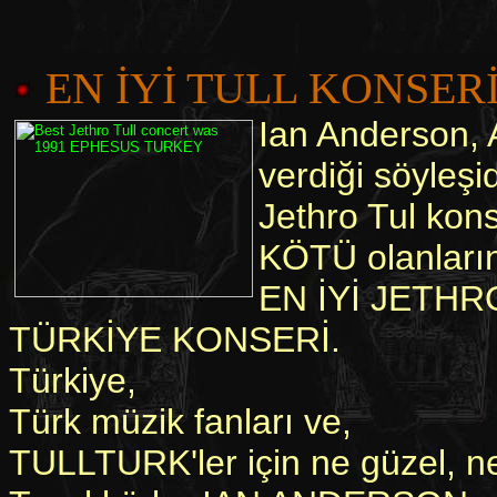
EN İYİ TULL KONSER
Ian Anderson, 
verdiği söyleşi
Jethro Tul kons
KÖTÜ olanların
EN İYİ JETHRO
TÜRKİYE KONSERİ.
Türkiye,
Türk müzik fanları ve,
TULLTURK'ler için ne güzel, ne