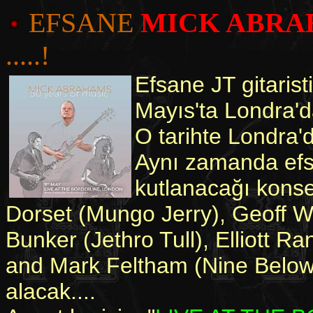
EFSANE
MICK ABR
.....!
Efsane JT gitarist
Mayıs'ta Londra'd
O tarihte Londra
Aynı zamanda efsan
kutlanacağı kons
Dorset (Mungo Jerry), Geoff W
Bunker (Jethro Tull), Elliott R
and Mark Feltham (Nine Below
alacak....