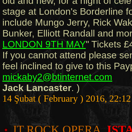
old and new, for a night of cel
stage at London's Borderline fo
include Mungo Jerry, Rick Wak
Bunker, Elliott Randall and mor
LONDON 9TH MAY
" Tickets £
If you cannot attend please se
feel inclined to give to this Pa
mickaby2@btinternet.com
Jack Lancaster
. )
14 Şubat ( February ) 2016, 22:12
JT ROCK OPERA,
IST