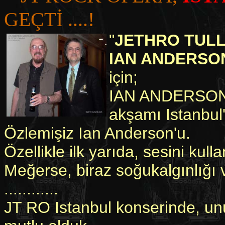
GEÇTİ ....!
"
JETHRO TULL 
IAN ANDERSO
için;
IAN ANDERSON v
akşamı Istanbul'
Özlemişiz Ian Anderson'u.
Özellikle ilk yarıda, sesini kull
Meğerse, biraz soğukalgınlığı 
............
JT RO Istanbul konserinde, unu