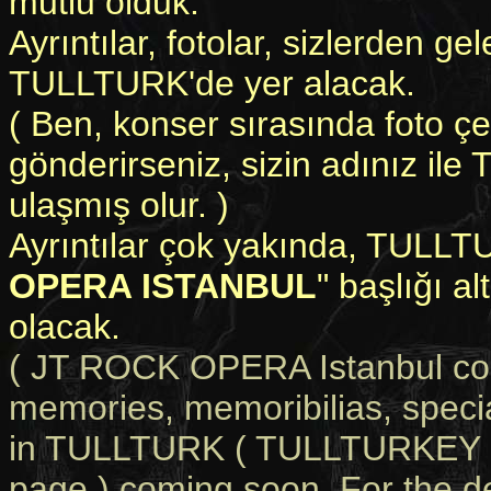
mutlu olduk.
Ayrıntılar, fotolar, sizlerden gel
TULLTURK'de yer alacak.
( Ben, konser sırasında foto çe
gönderirseniz, sizin adınız il
ulaşmış olur. )
Ayrıntılar çok yakında, TULL
OPERA ISTANBUL
" başlığı al
olacak.
( JT ROCK OPERA Istanbul con
memories, memoribilias, specia
in TULLTURK ( TULLTURKEY li
page ) coming soon. For the d