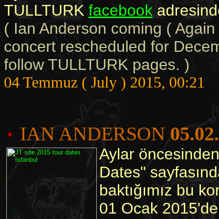
TULLTURK
facebook
adresinde
( Ian Anderson coming ( Again 
concert rescheduled for Decemb
follow TULLTURK pages. )
04 Temmuz ( July ) 2015, 00:21
IAN ANDERSON
05.02
Aylar öncesinden
Dates" sayfasında
baktığımız bu kon
01 Ocak 2015'den