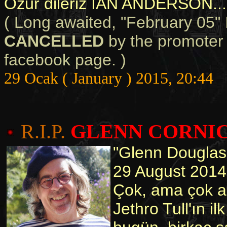
Özür dileriz IAN ANDERSON...
( Long awaited, "February 05" 
CANCELLED
by the promoter si
facebook page. )
29 Ocak ( January ) 2015, 20:44
R.I.P.
GLENN CORNI
"Glenn Douglas 
29 August 2014
Çok, ama çok acı
Jethro Tull'ın i