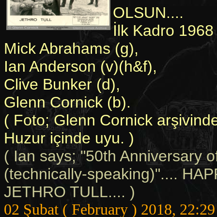
OLSUN....
İlk Kadro 1968
Mick Abrahams (g),
Ian Anderson (v)(h&f),
Clive Bunker (d),
Glenn Cornick (b).
( Foto; Glenn Cornick arşivinde
Huzur içinde uyu. )
( Ian says; "50th Anniversary o
(technically-speaking)".... HAP
JETHRO TULL.... )
02 Şubat ( February ) 2018, 22:29