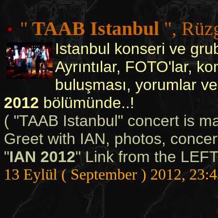
"
TAAB Istanbul
", Rüzg
Istanbul konseri ve grub
Ayrıntılar, FOTO'lar, k
buluşması, yorumlar ve
2012
bölümünde..!
( "TAAB Istanbul" concert is ma
Greet with IAN, photos, concert
"
IAN 2012
" Link from the LEF
13 Eylül ( September ) 2012, 23: