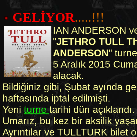
GELİYOR
.....!!!
IAN ANDERSON ve
"
JETHRO TULL Th
ANDERSON
" turn
5 Aralık 2015 Cuma
alacak.
Bildiğiniz gibi, Şubat ayında 
haftasında iptal edilmişti.
Yeni
turne
tarihi dün açıklandı.
Umarız, bu kez bir aksilik yaş
Ayrıntılar ve TULLTURK bilet o