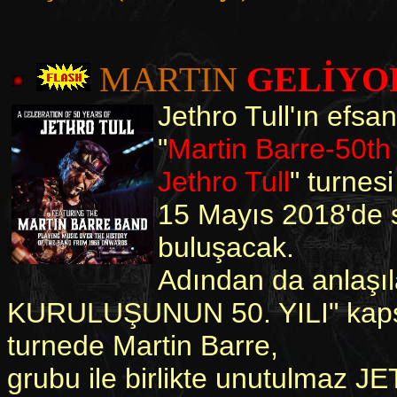
MARTIN
GELİYO
Jethro Tull'ın efsa
"
Martin Barre-50th
Jethro Tull
" turnes
15 Mayıs 2018'de s
buluşacak.
Adından da anlaşı
KURULUŞUNUN 50. YILI" kapsa
turnede Martin Barre,
grubu ile birlikte unutulmaz J