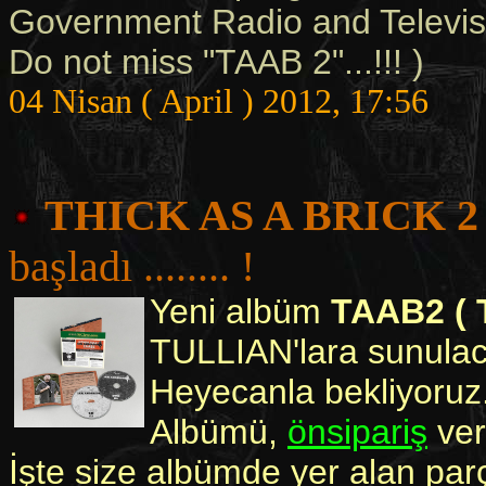
Government Radio and Televisio
Do not miss "TAAB 2"...!!! )
04 Nisan ( April ) 2012, 17:56
THICK AS A BRICK 2
başladı ........ !
Yeni albüm
TAAB2 ( 
TULLIAN'lara sunulac
Heyecanla bekliyoruz
Albümü,
önsipariş
vere
İşte size albümde yer alan par