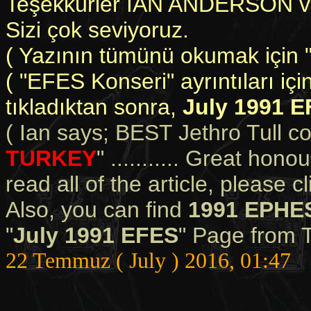
Teşekkürler IAN ANDERSON 
Sizi çok seviyoruz.
( Yazının tümünü okumak için "F
( "EFES Konseri" ayrıntıları i
tıkladıktan sonra,
July 1991 
( Ian says; BEST Jethro Tull co
TURKEY
" ........... Great ho
read all of the article, please 
Also, you can find
1991 EPHE
"
July 1991 EFES
" Page from 
22 Temmuz ( July ) 2016, 01:47