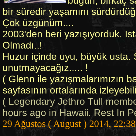
bugün, birkaç s
bir süredir yaşamını sürdürdüğ
Çok üzgünüm....
2003'den beri yazışıyorduk. Ist
Olmadı..!
Huzur içinde uyu, büyük usta. 
unutmayacağız..... !
( Glenn ile yazışmalarımızın b
sayfasının ortalarında izleyebili
( Legendary Jethro Tull memb
hours ago in Hawaii. Rest In Pe
29 Ağustos ( August ) 2014, 22:38