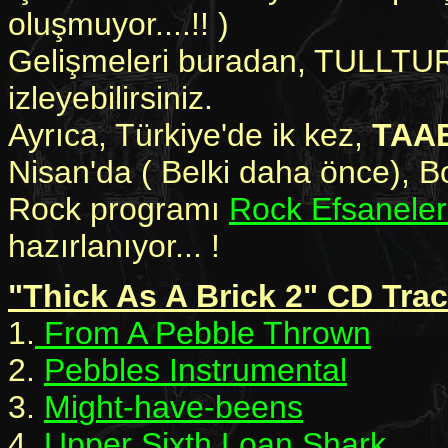
oluşmuyor....!! )
Gelişmeleri buradan, TULLTUR
izleyebilirsiniz.
Ayrıca, Türkiye'de ik kez,
TAAB
Nisan'da ( Belki daha önce), B
Rock programı
Rock Efsaneler
hazırlanıyor... !
"Thick As A Brick 2" CD Trac
1.
From A Pebble Thrown
2.
Pebbles Instrumental
3.
Might-have-beens
4.
Upper Sixth Loan Shark