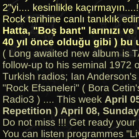
2"yi.... kesinlikle kaçırmayın....!
Rock tarihine canlı tanıklık edi
Hatta, "Boş bant" larınızı ve 
40 yıl önce olduğu gibi ) bu 
( Long awaited new album is 
follow-up to his seminal 1972 o
Turkish radios; Ian Anderson's
"Rock Efsaneleri" ( Bora Ceti
Radio3 ) .... This week
April 0
Repetition ) April 08, Sunda
Do not miss !!! Get ready your 
You can listen programmes "Liv