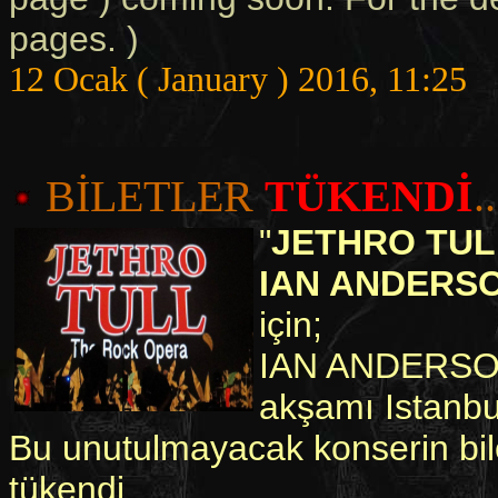
pages. )
12 Ocak ( January ) 2016, 11:25
BİLETLER
TÜKENDİ
..
"
JETHRO TULL
IAN ANDERS
için;
IAN ANDERSON 
akşamı Istanbu
Bu unutulmayacak konserin bilet
tükendi.