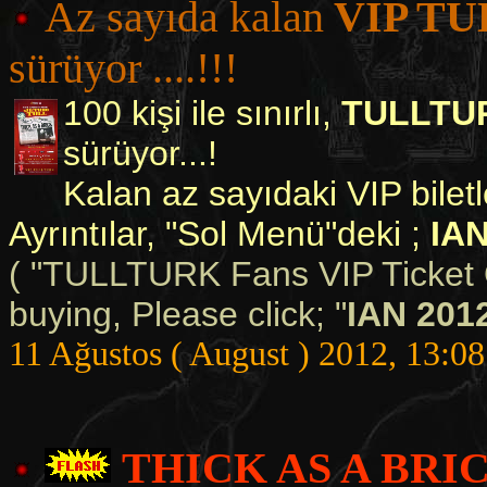
Az sayıda kalan
VIP T
sürüyor ....!!!
100 kişi ile sınırlı,
TULLTU
sürüyor...!
Kalan az sayıdaki VIP biletl
Ayrıntılar, "Sol Menü"deki ;
IAN
( "TULLTURK Fans VIP Ticket O
buying, Please click; "
IAN 201
11 Ağustos ( August ) 2012, 13:08
THICK AS A BRI