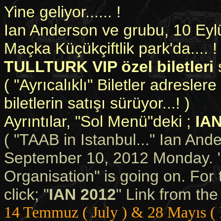
Yine geliyor...... !
Ian Anderson ve grubu, 10 Eylü
Maçka Küçükçiftlik park'da.... !
TULLTURK VIP özel biletleri
( "Ayrıcalıklı" Biletler adresle
biletlerin satışı sürüyor...! )
Ayrıntılar, "Sol Menü"deki ;
IAN
( "TAAB in Istanbul..." Ian And
September 10, 2012 Monday. 
Organisation" is going on. For 
click; "
IAN 2012
" Link from th
14 Temmuz ( July ) & 28 Mayıs (