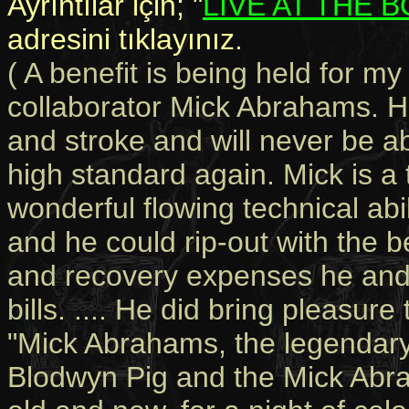
Ayrıntılar için; "
LIVE AT THE 
adresini tıklayınız.
( A benefit is being held for 
collaborator Mick Abrahams. H
and stroke and will never be ab
high standard again. Mick is a 
wonderful flowing technical abi
and he could rip-out with the 
and recovery expenses he and h
bills. .... He did bring pleasure 
"Mick Abrahams, the legendary f
Blodwyn Pig and the Mick Abra