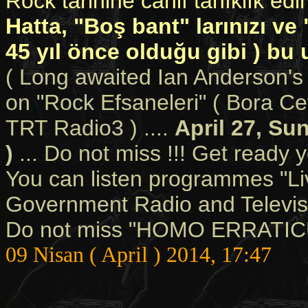
Rock tarihine canlı tanıklık edi
Hatta, "Boş bant" larınızı ve 
45 yıl önce olduğu gibi ) bu 
( Long awaited Ian Anderson's
on "Rock Efsaneleri" ( Bora C
TRT Radio3 ) ....
April 27, S
)
... Do not miss !!! Get ready y
You can listen programmes "Liv
Government Radio and Televisio
Do not miss "HOMO ERRATICUS
09 Nisan ( April ) 2014, 17:47