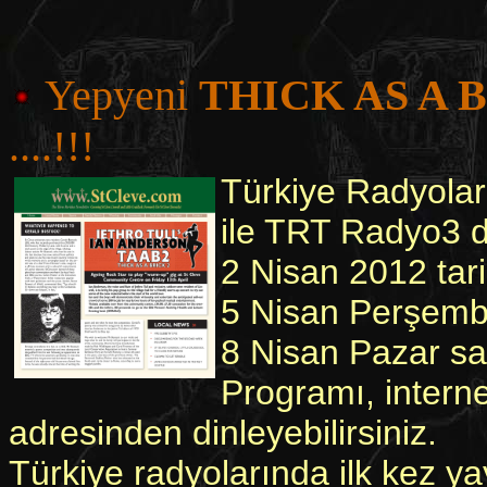
Yepyeni
THICK AS A 
....!!!
Türkiye Radyoları
ile TRT Radyo3 de
2 Nisan 2012 tar
5 Nisan Perşemb
8 Nisan Pazar sa
Programı, intern
adresinden dinleyebilirsiniz.
Türkiye radyolarında ilk kez ya